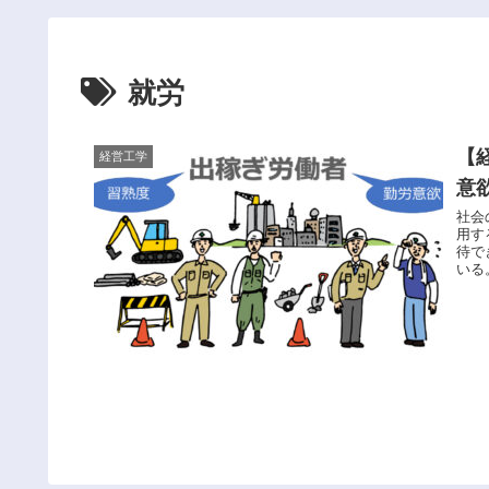
就労
【
経営工学
意
社会
用す
待で
いる
働者