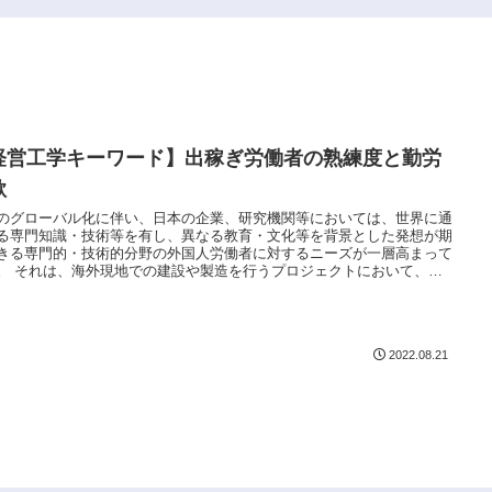
経営工学キーワード】出稼ぎ労働者の熟練度と勤労
欲
のグローバル化に伴い、日本の企業、研究機関等においては、世界に通
る専門知識・技術等を有し、異なる教育・文化等を背景とした発想が期
きる専門的・技術的分野の外国人労働者に対するニーズが一層高まって
。 それは、海外現地での建設や製造を行うプロジェクトにおいて、労
を現地で調達する場合においても同様である。
2022.08.21