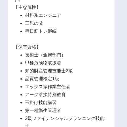
【主な属性】
材料系エンジニア
三児の父
毎日筋トレ継続
【保有資格】
技術士（金属部門）
甲種危険物取扱者
知的財産管理技能士2級
品質管理検定1級
エックス線作業主任者
アーク溶接特別教育
玉掛け技能講習
第一種衛生管理者
2級ファイナンシャルプランニング技能
士