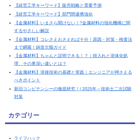
【経営工学キーワード】販売戦略と需要予測
【経営工学キーワード】部門間連携強化
【金属材料】いまさら聞けない！?金属材料の強化機構に関
するやさしい解説
【金属材料】コレさえおさえれば十分！原因・対策・検査法
まで網羅！鋳造欠陥ガイド
【金属材料】ちゃんと説明できる！？｜焼入れと溶体化処
理、その奥深い違いとは？
【金属材料】溶接技術の基礎と実践｜エンジニアが押さえる
べきポイント
新旧コンピテンシーの徹底研究！| 2025年～技術士二次試験
対策
カテゴリー
ライフハック