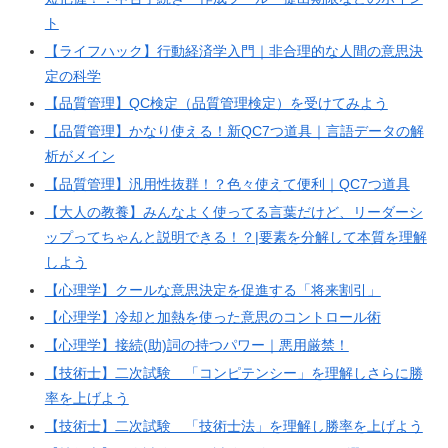
ト
【ライフハック】行動経済学入門｜非合理的な人間の意思決
定の科学
【品質管理】QC検定（品質管理検定）を受けてみよう
【品質管理】かなり使える！新QC7つ道具｜言語データの解
析がメイン
【品質管理】汎用性抜群！？色々使えて便利｜QC7つ道具
【大人の教養】みんなよく使ってる言葉だけど、リーダーシ
ップってちゃんと説明できる！？|要素を分解して本質を理解
しよう
【心理学】クールな意思決定を促進する「将来割引」
【心理学】冷却と加熱を使った意思のコントロール術
【心理学】接続(助)詞の持つパワー｜悪用厳禁！
【技術士】二次試験 「コンピテンシー」を理解しさらに勝
率を上げよう
【技術士】二次試験 「技術士法」を理解し勝率を上げよう