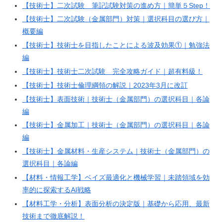
【技術士】二次試験 筆記試験対策の進め方｜簡単５Step！
【技術士】二次試験（金属部門）対策｜選択科目の選び方｜
概要編
【技術士】技術士を目指したことによる波及効果①｜勉強法
編
【技術士】技術士二次試験 完全攻略ガイド｜超有料級！
【技術士】技術士倫理綱領の解説｜2023年3月に改訂
【技術士】表面技術｜技術士（金属部門）の選択科目｜各論
編
【技術士】金属加工｜技術士（金属部門）の選択科目｜各論
編
【技術士】金属材料・生産システム｜技術士（金属部門）の
選択科目｜各論編
【材料・情報工学】ベイズ最適化と機械学習｜未踏領域を効
率的に探索するAI戦略
【材料工学・分析】表面分析の決定版｜基礎から応用、最新
技術まで徹底解説！