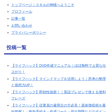
トップページ｜スキルの神様へようこそ
プロフィール
記事一覧
お問い合わせ
プライバシーポリシー
投稿一覧
【ライフハック】DVD作成マニュアル｜ほぼ無料で上質な仕
上がり！
【ライフハック】マインドマップを活用しよう｜思考の整理
と発想力UP！
【ライフハック】即効性抜群！｜英語プレゼンで使える便利
フレーズ
【ライフハック】従業員の雇用主の方必見！源泉徴収税を最
短把握！：申告手続き・作成ツール・提出期限などのポイン