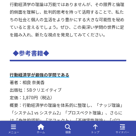
行動経済学の理論は万能ではありませんが、その限界と倫理
的側面を理解し、批判的思考を持って活用することで、私た
ちの社会と個人の生活をより豊かにする大きな可能性を秘め
ていると言えるでしょう。ぜひ、この奥深い学問の世界に足
を踏み入れ、新たな視点を発見してみてください。
◆参考書籍◆
行動経済学が最強の学問である
著者：相良 奈美香
出版社：SBクリエイティブ
定価：1,870円（税込）
概要：行動経済学の理論を体系的に整理し、「ナッジ理論」
「システム1 vs システム2」「プロスペクト理論」、さらに
は「身体的認知」「アフェクト」「不確実性理論」「パワ
ー・オブ・ビコーズ」など幅広い理論を初めて一冊で構築的
メニュー
ホーム
検索
トップ
サイドバー
に解説しています。ビジネスパーソンが即戦力として理解す