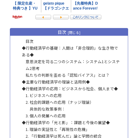
目次
目次
◆行動経済学の基礎：人間は「非合理的」な生き物で
ある◆
意思決定を司る二つのシステム：システム1とシステ
ム2思考
私たちの判断を歪める「認知バイアス」とは？
◆主要な行動経済学の理論と活用例◆
◆行動経済学の応用：ビジネスから社会、個人まで◆
1. ビジネスへの応用
2. 社会的課題への応用（ナッジ理論）
具体的な政策事例：
3. 個人の発展への応用
◆行動経済学の「光と影」：課題と今後の展望◆
1. 理論の実証性と「再現性の危機」
2. 「行動経済学は死んだ」論と学問の統合