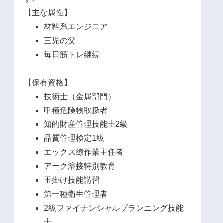
【主な属性】
材料系エンジニア
三児の父
毎日筋トレ継続
【保有資格】
技術士（金属部門）
甲種危険物取扱者
知的財産管理技能士2級
品質管理検定1級
エックス線作業主任者
アーク溶接特別教育
玉掛け技能講習
第一種衛生管理者
2級ファイナンシャルプランニング技能
士