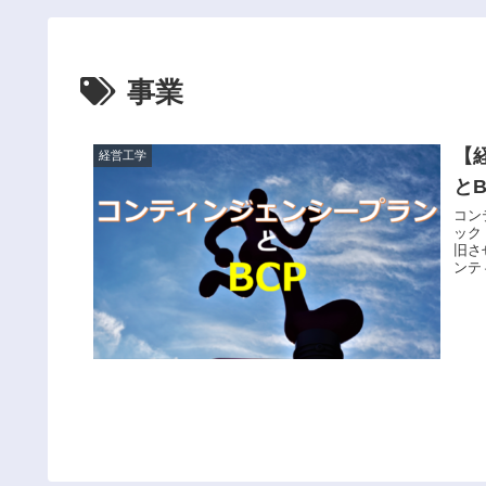
事業
【
経営工学
とB
コン
ック
旧さ
ンテ
う。