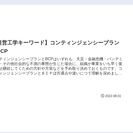
経営工学キーワード】コンティンジェンシープラン
CP
ティンジェンシープランとBCPはいずれも、天災・金融危機・パンデミ
・その他社会的な不測の事態が生じた場合に、組織が事業をいち早く復
せ継続してくための方針や方策などを予め取り決めておくものです。コ
ィンジェンシープランとＢＣＰぼ共通点や違いにつて理解を深めましょ
2022.08.01