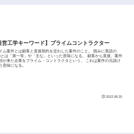
経営工学キーワード】プライムコントラクター
イム案件とは顧客と直接契約を交わした案件のこと。 因みに英語の
imeとは「第一等」や「主な」といった意味になる。 顧客から直接、案件
頼が来た企業をプライム・コントラクタという。 これは案件の元請け
う意味になる。
2022.08.20