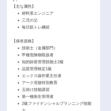
【主な属性】
材料系エンジニア
三児の父
毎日筋トレ継続
【保有資格】
技術士（金属部門）
甲種危険物取扱者
知的財産管理技能士2級
品質管理検定1級
エックス線作業主任者
アーク溶接特別教育
玉掛け技能講習
第一種衛生管理者
2級ファイナンシャルプランニング技能
士