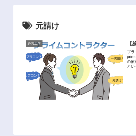
元請け
【
経営工学
プラ
pr
の依
とい