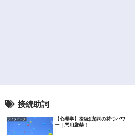
接続助詞
【心理学】接続(助)詞の持つパワ
ライフハック
ー｜悪用厳禁！