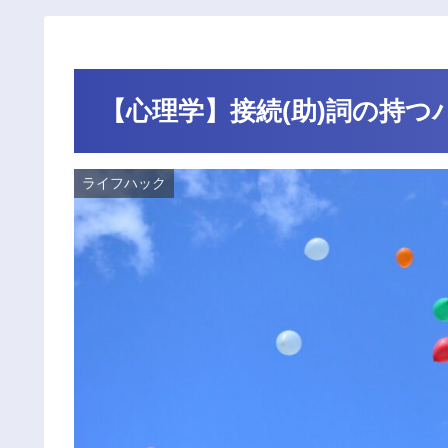
【心理学】接続(助)詞の持つ
ライフハック