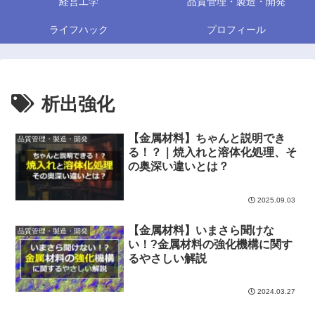
経営工学
品質管理・製造・開発
ライフハック
プロフィール
析出強化
【金属材料】ちゃんと説明でき
品質管理・製造・開発
る！？｜焼入れと溶体化処理、そ
の奥深い違いとは？
2025.09.03
【金属材料】いまさら聞けな
品質管理・製造・開発
い！?金属材料の強化機構に関す
るやさしい解説
2024.03.27