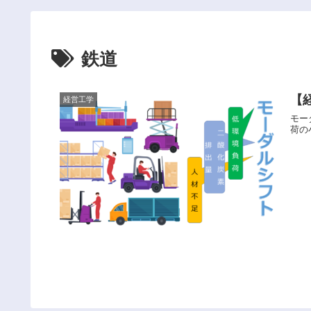
鉄道
【
経営工学
モー
荷の