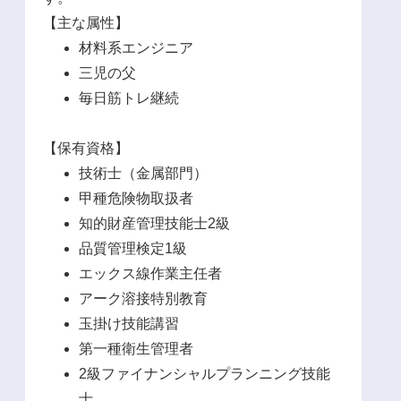
【主な属性】
材料系エンジニア
三児の父
毎日筋トレ継続
【保有資格】
技術士（金属部門）
甲種危険物取扱者
知的財産管理技能士2級
品質管理検定1級
エックス線作業主任者
アーク溶接特別教育
玉掛け技能講習
第一種衛生管理者
2級ファイナンシャルプランニング技能
士