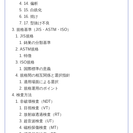
14. 偏析
15. 白銑化
16. 焼け
17. 型抜け不良
規格基準（JIS・ASTM・ISO）
JIS規格
鋳巣の分類基準
ASTM規格
特徴
ISO規格
国際標準の意義
規格間の相互関係と選択指針
適用場面による選択
規格運用のポイント
検査方法
非破壊検査（NDT）
目視検査（VT）
放射線透過検査（RT）
超音波検査（UT）
磁粉探傷検査（MT）