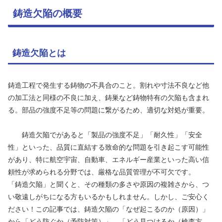
鋳造欠陥の概要
鋳造欠陥とは
鋳造工程で発生する鋳物の不具合のこと。割れや寸法不良など他
の加工法と同様の不良に加え、鋳巣など鋳物特有の欠陥も含まれ
る。部品の強度不足等の問題に繋がるため、適切な対処が重要。
鋳造欠陥でがあると「製品の強度不足」「耐久性」「安全
性」といった、品質に直結する致命的な問題を引き起こす可能性
があり、特に航空宇宙、自動車、エネルギー産業といった高い信
頼性が求められる分野では、厳格な品質管理が不可欠です。
「鋳造欠陥」と聞くと、その種類の多さや原因の複雑さから、つ
い敬遠しがちになる方もいるかもしれません。しかし、ご安心く
ださい！この記事では、鋳造欠陥の「なぜ起こるのか（原因）」
から「どう防ぐか（予防対策）」、「どう見つけるか（検査方