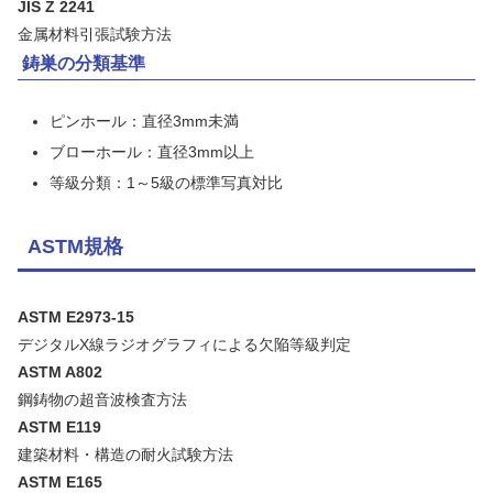
JIS Z 2241
金属材料引張試験方法
鋳巣の分類基準
ピンホール：直径3mm未満
ブローホール：直径3mm以上
等級分類：1～5級の標準写真対比
ASTM規格
ASTM E2973-15
デジタルX線ラジオグラフィによる欠陥等級判定
ASTM A802
鋼鋳物の超音波検査方法
ASTM E119
建築材料・構造の耐火試験方法
ASTM E165