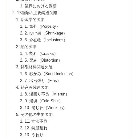
業界における課題
17種類の主要鋳造欠陥
冶金学的欠陥
1. 気孔（Porosity）
2. ひけ巣（Shrinkage）
3. 介在物（Inclusions）
熱的欠陥
4. 割れ（Cracks）
5. 歪み（Distortion）
鋳型材料関連欠陥
6. 砂かみ（Sand Inclusion）
7. 出っ張り（Fins）
鋳込み関連欠陥
8. 湯回り不良（Misrun）
9. 湯境（Cold Shut）
10. 湯じわ（Wrinkles）
その他の主要欠陥
11. 寸法不良
12. 鋳肌荒れ
13. うねり