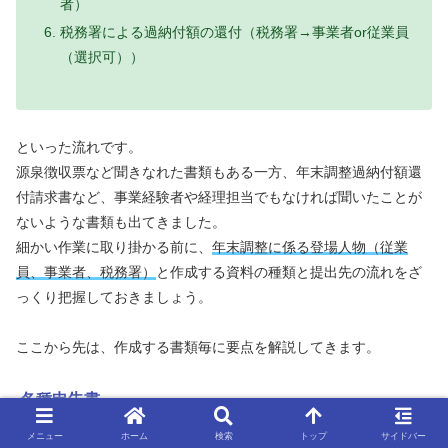
者）
税務署による過納付額の還付（税務署→事業者or従業員
（選択可））
といった流れです。
源泉徴収票など聞きなれた書類もある一方、年末調整過納付額還
付請求書など、事業経験者や経理担当でもなければ聞いたことが
ないような書類も出てきました。
細かい作業に取り掛かる前に、
年末調整に係る登場人物（従業
員、事業者、税務署）
と作成する資料の種類と提出先の流れをざ
っくり把握しておきましょう。
ここから先は、作成する書類毎に要点を解説してきます。
各種申告書
メニュー
ホーム
検索
トップ
サイドバー