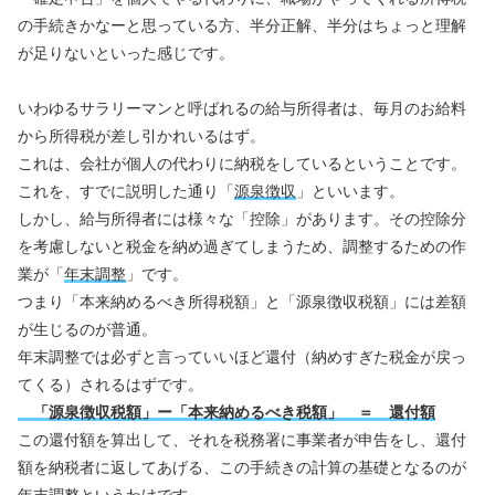
の手続きかなーと思っている方、半分正解、半分はちょっと理解
が足りないといった感じです。
いわゆるサラリーマンと呼ばれるの給与所得者は、毎月のお給料
から所得税が差し引かれいるはず。
これは、会社が個人の代わりに納税をしているということです。
これを、すでに説明した通り「
源泉徴収
」といいます。
しかし、給与所得者には様々な「控除」があります。その控除分
を考慮しないと税金を納め過ぎてしまうため、調整するための作
業が「
年末調整
」です。
つまり「本来納めるべき所得税額」と「源泉徴収税額」には差額
が生じるのが普通。
年末調整では必ずと言っていいほど還付（納めすぎた税金が戻っ
てくる）されるはずです。
「源泉徴収税額」ー「本来納めるべき税額」 ＝ 還付額
この還付額を算出して、それを税務署に事業者が申告をし、還付
額を納税者に返してあげる、この手続きの計算の基礎となるのが