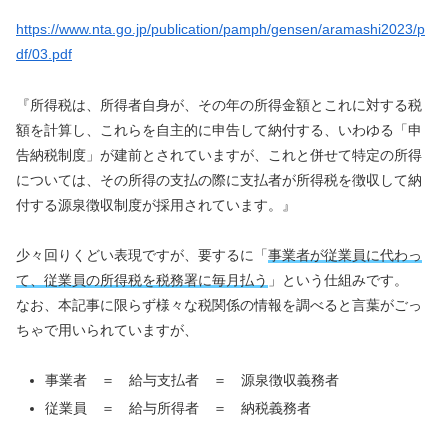
https://www.nta.go.jp/publication/pamph/gensen/aramashi2023/p
df/03.pdf
『所得税は、所得者自身が、その年の所得金額とこれに対する税
額を計算し、これらを自主的に申告して納付する、いわゆる「申
告納税制度」が建前とされていますが、これと併せて特定の所得
については、その所得の支払の際に支払者が所得税を徴収して納
付する源泉徴収制度が採用されています。』
少々回りくどい表現ですが、要するに「
事業者が従業員に代わっ
て、従業員の所得税を税務署に毎月払う
」という仕組みです。
なお、本記事に限らず様々な税関係の情報を調べると言葉がごっ
ちゃで用いられていますが、
事業者 ＝ 給与支払者 ＝ 源泉徴収義務者
従業員 ＝ 給与所得者 ＝ 納税義務者