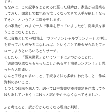
ます。
ちなみに、この記事をまとめるに至った経緯は、家族が自営業を
しており、開業して数年経ち忙しくなってきて人手が欲しくなっ
てきた、ということに端を発します。
その家族がこれまで一人で事業を行っていましたが、従業員を雇
うことになりました。
私は資格としてFP技能士（ファイナンシャルプランナー）と簿記
を持っており何か力になれれば、ということで税金がらみをフォ
ローしようといろいろとリサーチ。
そしたら、「源泉徴収」というワードにぶつかることに。
「源泉徴収票ならもらったことがあるぞ！簡単カンタン！」と思
ったら大間違い。
なんと手続きの多いこと、手続き方法も多岐にわたること、作成
資料の多いこと。
１つ１つ段階を踏んで、調べては申告書や添付書類を作成してを
繰り返しているうちに段々と訳が分からなくなってきました。
ふと考えると、訳が分からなくなる理由が判明。