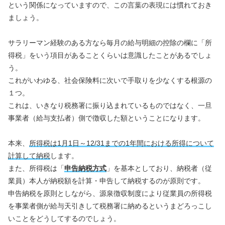
という関係になっていますので、この言葉の表現には慣れておき
ましょう。
サラリーマン経験のある方なら毎月の給与明細の控除の欄に「所
得税」をいう項目があることくらいは意識したことがあるでしょ
う。
これがいわゆる、社会保険料に次いで手取りを少なくする根源の
１つ。
これは、いきなり税務署に振り込まれているものではなく、一旦
事業者（給与支払者）側で徴収した額ということになります。
本来、
所得税は1月1日～12/31までの1年間における所得について
計算して納税
します。
また、所得税は「
申告納税方式
」を基本としており、納税者（従
業員）本人が納税額を計算・申告して納税するのが原則です。
申告納税を原則としながら、源泉徴収制度により従業員の所得税
を事業者側が給与天引きして税務署に納めるというまどろっこし
いことをどうしてするのでしょう。