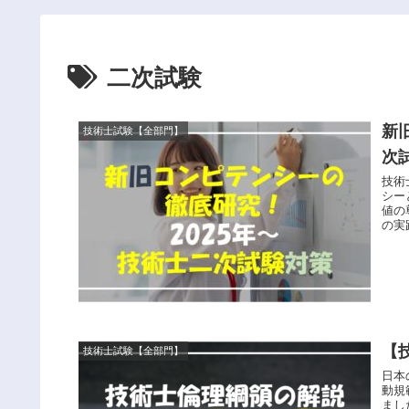
二次試験
新
技術士試験【全部門】
次
技術
シー
値の
の実
内容
【
技術士試験【全部門】
日本
動規
まし