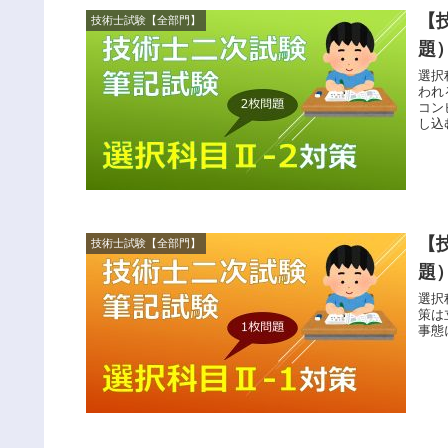
【
技術士試験【全部門】
題
選択
われ
コン
し込
【
技術士試験【全部門】
題
選択
策は
事態