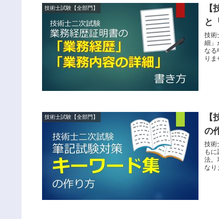
【
技術士試験【全部門】
と
技術
細」
なる
りま
直し
【
技術士試験【全部門】
の
技術
もに
法。
なり