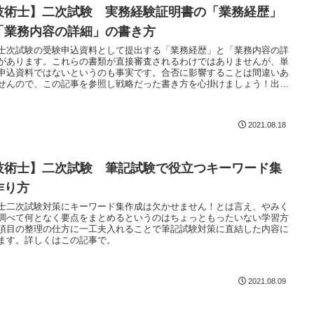
技術士】二次試験 実務経験証明書の「業務経歴」
「業務内容の詳細」の書き方
士次試験の受験申込資料として提出する「業務経歴」と「業務内容の詳
があります。これらの書類が直接審査されるわけではありませんが、単
申込資料ではないというのも事実です。合否に影響することは間違いあ
せんので、この記事を参照し戦略だった書き方を心掛けましょう！出し
は効きませんからね。
2021.08.18
技術士】二次試験 筆記試験で役立つキーワード集
作り方
士二次試験対策にキーワード集作成は欠かせません！とは言え、やみく
調べて何となく要点をまとめるというのはちょっともったいない学習方
項目の整理の仕方に一工夫入れることで筆記試験対策に直結した内容に
ます。詳しくはこの記事で。
2021.08.09