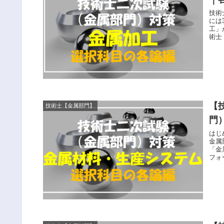
技術
には
工」があります。 
術士
もち
きた
【
技術士【金属部門】
門
はじ
金属
「金
フォ