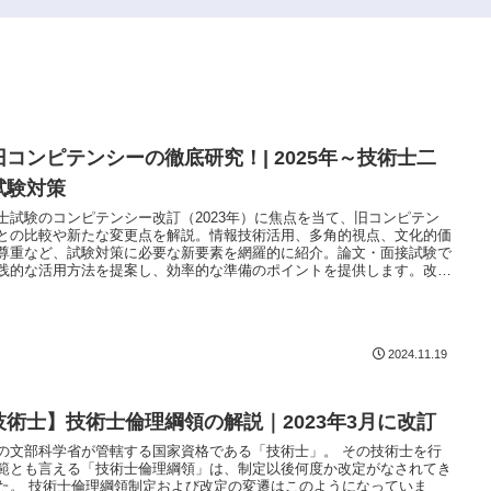
旧コンピテンシーの徹底研究！| 2025年～技術士二
試験対策
士試験のコンピテンシー改訂（2023年）に焦点を当て、旧コンピテン
との比較や新たな変更点を解説。情報技術活用、多角的視点、文化的価
尊重など、試験対策に必要な新要素を網羅的に紹介。論文・面接試験で
践的な活用方法を提案し、効率的な準備のポイントを提供します。改訂
を深く理解することで、技術士試験での合格率向上を目指す内容です。
2024.11.19
技術士】技術士倫理綱領の解説｜2023年3月に改訂
の文部科学省が管轄する国家資格である「技術士」。 その技術士を行
範とも言える「技術士倫理綱領」は、制定以後何度か改定がなされてき
た。 技術士倫理綱領制定および改定の変遷はこのようになっていま