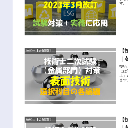
す。 ・昭和36年（1961年）3月14日理事会制定 ・平成11年（1999年）3月 
日理
（2
【
技術士【金属部門】
｜
技術
には
工」
ます
【
技術士【金属部門】
｜