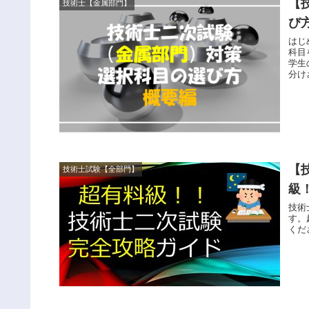
【
技術士【金属部門】
び
はじ
科目
学生
分け
【
技術士試験【全部門】
級
技術
す。
くだ