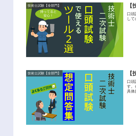
【
技術士試験【全部門】
口頭
して
【
技術士試験【全部門】
口頭
す。
具体