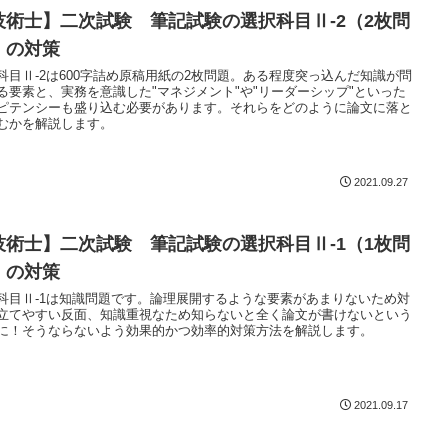
技術士】二次試験 筆記試験の選択科目Ⅱ-2（2枚問
）の対策
科目Ⅱ-2は600字詰め原稿用紙の2枚問題。ある程度突っ込んだ知識が問
る要素と、実務を意識した"マネジメント"や"リーダーシップ"といった
ピテンシーも盛り込む必要があります。それらをどのように論文に落と
むかを解説します。
2021.09.27
技術士】二次試験 筆記試験の選択科目Ⅱ-1（1枚問
）の対策
科目Ⅱ-1は知識問題です。論理展開するような要素があまりないため対
立てやすい反面、知識重視なため知らないと全く論文が書けないという
に！そうならないよう効果的かつ効率的対策方法を解説します。
2021.09.17