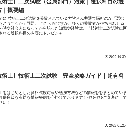
技術士】二次試験（金属部門）対策｜選択科目の選
方｜概要編
めに 技術士二次試験を受験されている方皆さん共通で悩むのが「選択
をどうするか」問題。 当たり前ですが、多くの受験者が持ち合わせる
の時や社会人になってから培った知識や経験は、「技術士二次試験に区
される選択科目の内容にドンピシャ...
2022.10.30
技術士】技術士二次試験 完全攻略ガイド｜超有料
！
士をはじめとした資格試験対策や勉強方法などの情報ををまとめていま
超優良級な有益な情報発信を心掛けております！ぜひぜひご参考にして
さい！
2022.01.25