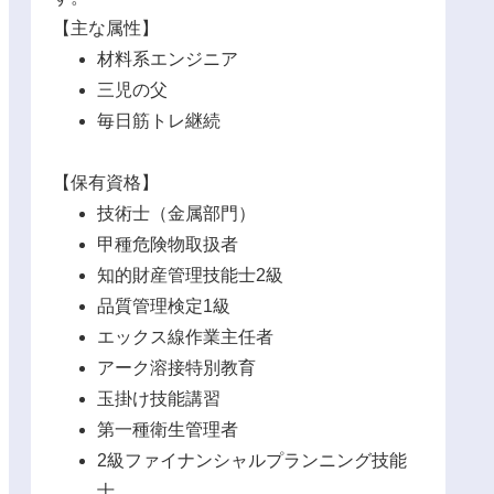
【主な属性】
材料系エンジニア
三児の父
毎日筋トレ継続
【保有資格】
技術士（金属部門）
甲種危険物取扱者
知的財産管理技能士2級
品質管理検定1級
エックス線作業主任者
アーク溶接特別教育
玉掛け技能講習
第一種衛生管理者
2級ファイナンシャルプランニング技能
士